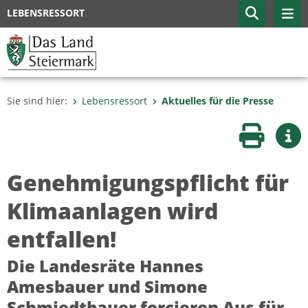
LEBENSRESSORT
Sie sind hier:
Lebensressort
Aktuelles für die Presse
Seite druc
Wei
Genehmigungspflicht für
Klimaanlagen wird
entfallen!
Die Landesräte Hannes
Amesbauer und Simone
Schmiedtbauer forcieren Aus für