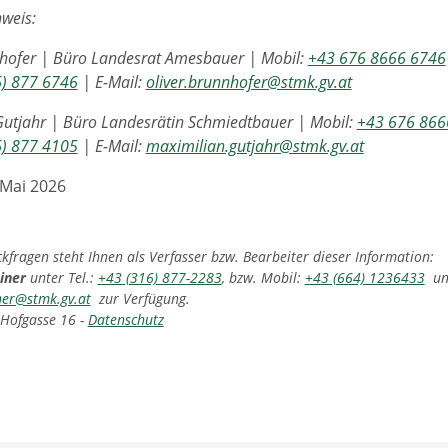
weis:
nhofer | Büro Landesrat Amesbauer | Mobil:
+43 676 8666 6746
6) 877 6746
| E-Mail:
oliver.brunnhofer@stmk.gv.at
utjahr | Büro Landesrätin Schmiedtbauer | Mobil:
+43 676 866
6) 877 4105
| E-Mail:
maximilian.gutjahr@stmk.gv.at
 Mai 2026
fragen steht Ihnen als Verfasser bzw. Bearbeiter dieser Information:
iner
unter Tel.:
+43 (316) 877-2283
, bzw. Mobil:
+43 (664) 1236433
und
ner@stmk.gv.at
zur Verfügung.
 Hofgasse 16 -
Datenschutz