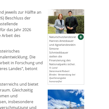
d jeweils zur Hälfte an
26) Beschluss der
ustellende
für das Jahr 2026
e Arbeit des
Naturschutzlandesrat
Hannes Amesbauer
und Agrarlandesrätin
Simone
steirisches
Schmiedtbauer
nalentwicklung. Die
stellen die
Finanzierung des
 Arbeit in Forschung und
Nationalparks sicher.
res Landes“, betont
© Land
Steiermark/Robert
Binder; Verwendung bei
Quellenangabe
honorarfrei
terreichs und bietet
raum. Gleichzeitig
ammen und
ssen, insbesondere
htverschmutzung und