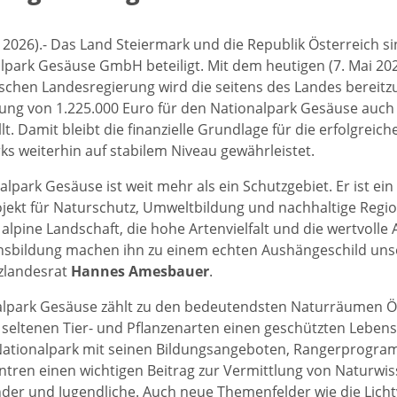
 2026).- Das Land Steiermark und die Republik Österreich sin
lpark Gesäuse GmbH beteiligt. Mit dem heutigen (7. Mai 20
schen Landesregierung wird die seitens des Landes bereitz
ung von 1.225.000 Euro für den Nationalpark Gesäuse auch 
lt. Damit bleibt die finanzielle Grundlage für die erfolgreich
ks weiterhin auf stabilem Niveau gewährleistet.
lpark Gesäuse ist weit mehr als ein Schutzgebiet. Er ist ein 
jekt für Naturschutz, Umweltbildung und nachhaltige Regio
 alpine Landschaft, die hohe Artenvielfalt und die wertvolle
nsbildung machen ihn zu einem echten Aushängeschild unse
zlandesrat
Hannes Amesbauer
.
lpark Gesäuse zählt zu den bedeutendsten Naturräumen Ös
 seltenen Tier- und Pflanzenarten einen geschützten Lebens
 Nationalpark mit seinen Bildungsangeboten, Rangerprogr
tren einen wichtigen Beitrag zur Vermittlung von Naturwi
nder und Jugendliche. Auch neue Themenfelder wie die Lic