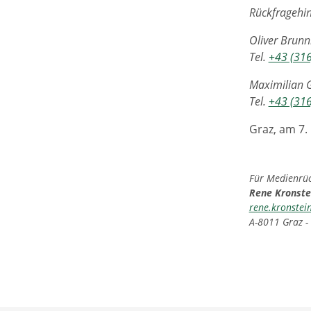
Rückfragehin
Oliver Brun
Tel.
+43 (31
Maximilian G
Tel.
+43 (31
Graz, am 7.
Für Medienrück
Rene Kronste
rene.kronstei
A-8011 Graz -