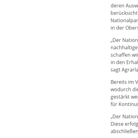
deren Ausw
berücksichti
Nationalpar
in der Ober
„Der Nation
nachhaltige
schaffen wir
in den Erha
sagt Agrarl
Bereits im 
wodurch die
gestärkt we
für Kontinu
„Der Nation
Diese erfol
abschließen