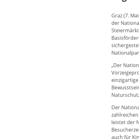
Graz (7. Mai
der Nationa
Steiermärki
Basisförder
sichergestel
Nationalpar
„Der Nationa
Vorzeigepro
einzigartige
Bewusstsei
Naturschut
Der Nationa
zahlreichen
leistet der
Besucherzen
auch für Ki