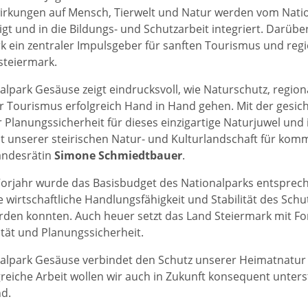
irkungen auf Mensch, Tierwelt und Natur werden vom Nat
gt und in die Bildungs- und Schutzarbeit integriert. Darüber
k ein zentraler Impulsgeber für sanften Tourismus und re
steiermark.
alpark Gesäuse zeigt eindrucksvoll, wie Naturschutz, regio
r Tourismus erfolgreich Hand in Hand gehen. Mit der gesic
 Planungssicherheit für dieses einzigartige Naturjuwel und i
lt unserer steirischen Natur- und Kulturlandschaft für ko
andesrätin
Simone Schmiedtbauer
.
Vorjahr wurde das Basisbudget des Nationalparks entsprec
 wirtschaftliche Handlungsfähigkeit und Stabilität des Schu
rden konnten. Auch heuer setzt das Land Steiermark mit Fo
ität und Planungssicherheit.
alpark Gesäuse verbindet den Schutz unserer Heimatnatur m
greiche Arbeit wollen wir auch in Zukunft konsequent unte
d.