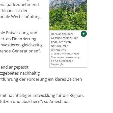
ionalpark zunehmend
 hinaus ist der
gionale Wertschöpfung
nale Entwicklung und
Der Nationalpark
Gesäuse zählt zu den
herten Finanzierung
bedeutendsten
nvestieren gleichzeitig
Naturräumen
Österreichs.
mmende Generationen“,
© Land Steiermark/René
Kronsteiner; Verwendung
bei Quellenangabe
honorarfrei
hend angepasst,
tzgebietes nachhaltig
rtführung der Förderung ein klares Zeichen
it nachhaltiger Entwicklung für die Region.
rstützen und absichern“, so Amesbauer