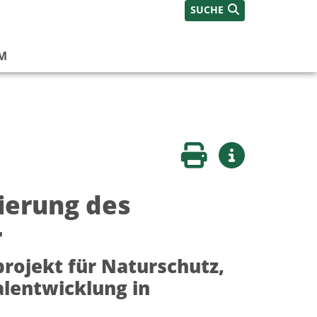
SUCHE
M
Seite drucken
Weitere Infos
ierung des
r
projekt für Naturschutz,
lentwicklung in